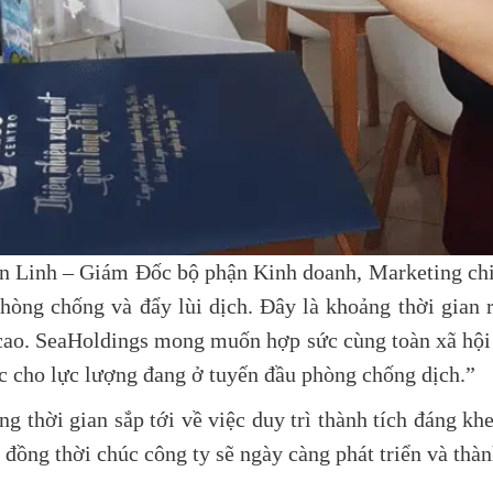
n Linh – Giám Đốc bộ phận Kinh doanh, Marketing chia
phòng chống và đẩy lùi dịch. Đây là khoảng thời gian 
t cao. SeaHoldings mong muốn hợp sức cùng toàn xã hội 
ực cho lực lượng đang ở tuyến đầu phòng chống dịch.”
g thời gian sắp tới về việc duy trì thành tích đáng k
ồng thời chúc công ty sẽ ngày càng phát triển và thàn