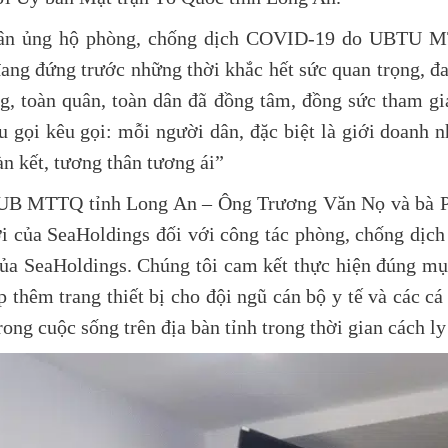
n dân ủng hộ phòng, chống dịch COVID-19 do UBTU 
ng đứng trước những thời khắc hết sức quan trọng, đa
g, toàn quân, toàn dân đã đồng tâm, đồng sức tham g
 gọi kêu gọi: mỗi người dân, đặc biệt là giới doanh n
n kết, tương thân tương ái”
h UB MTTQ tỉnh Long An – Ông Trương Văn Nọ và bà
thời của SeaHoldings đối với công tác phòng, chống 
ủa SeaHoldings. Chúng tôi cam kết thực hiện đúng mục
 thêm trang thiết bị cho đội ngũ cán bộ y tế và các cá
ong cuộc sống trên địa bàn tỉnh trong thời gian cách ly