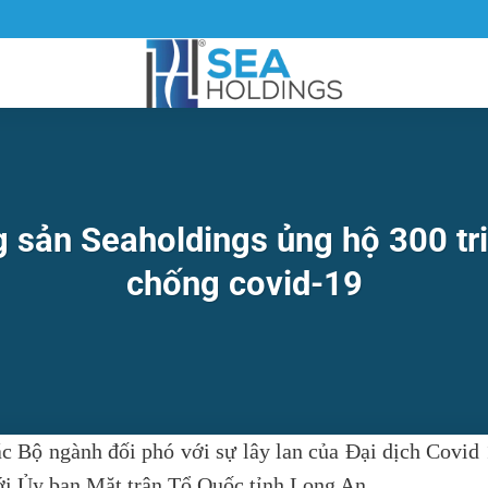
g sản Seaholdings ủng hộ 300 tr
chống covid-19
 Bộ ngành đối phó với sự lây lan của Đại dịch Covid 
ới
Ủy ban Mặt trận Tổ Quốc tỉnh Long An
.