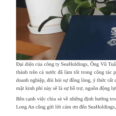
Đại diện của công ty SeaHoldings, Ông Vũ Tuấ
thành trên cả nước đã làm tốt trong công tác 
doanh nghiệp, đòi hỏi sự đồng lòng, ý thức rấ
mặt kinh phí này sẽ là sự hỗ trợ, nguồn động l
Bên cạnh việc chia sẻ về những định hướng tron
Long An cũng gửi lời cảm ơn đến SeaHoldings, đ