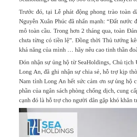
Trước đó, tại Lễ phát động phong trào toà
Nguyễn Xuân Phúc đã nhấn mạnh: “Đất nước đa
mô toàn cầu. Trong hơn 2 tháng qua, toàn Đản
chưa từng có tiền lệ”. Đồng thời Thủ tướng kêu
khả năng của mình … hãy nêu cao tinh thần đoà
Đón nhận sự ủng hộ từ SeaHoldings, Chủ tịc
Long An, đã ghi nhận sự chia sẻ, hỗ trợ kịp 
Nam tỉnh Long An hết sức cảm ơn sự ủng hộ c
phần của ngân sách phòng chống dịch, cung cấp
cạnh đó là hỗ trợ cho người dân gặp khó khăn tr