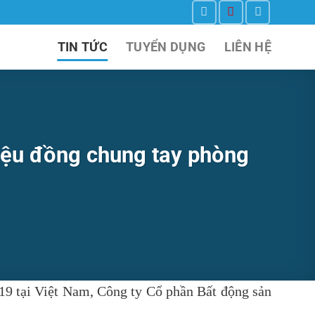
TIN TỨC
TUYỂN DỤNG
LIÊN HỆ
iệu đồng chung tay phòng
19 tại Việt Nam,
Công ty Cổ phần Bất động sản