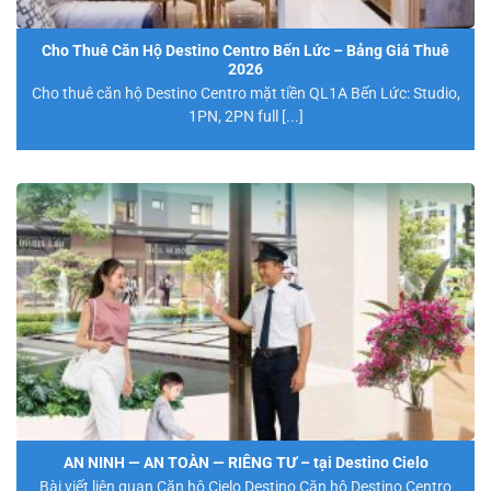
Cho Thuê Căn Hộ Destino Centro Bến Lức – Bảng Giá Thuê
2026
Cho thuê căn hộ Destino Centro mặt tiền QL1A Bến Lức: Studio,
1PN, 2PN full [...]
AN NINH — AN TOÀN — RIÊNG TƯ – tại Destino Cielo
Bài viết liên quan Căn hộ Cielo Destino Căn hộ Destino Centro