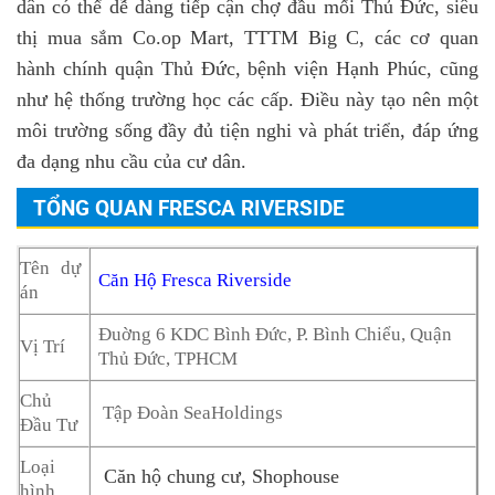
dân có thể dễ dàng tiếp cận chợ đầu mối Thủ Đức, siêu
thị mua sắm Co.op Mart, TTTM Big C, các cơ quan
hành chính quận Thủ Đức, bệnh viện Hạnh Phúc, cũng
như hệ thống trường học các cấp. Điều này tạo nên một
môi trường sống đầy đủ tiện nghi và phát triển, đáp ứng
đa dạng nhu cầu của cư dân.
TỔNG QUAN FRESCA RIVERSIDE
Tên dự
Căn Hộ
Fresca Riverside
án
Ðuờng 6 KDC Bình Ðức, P. Bình Chiểu, Quận
Vị Trí
Thủ Ðức, TPHCM
Chủ
Tập Đoàn SeaHoldings
Đầu Tư
Loại
Căn hộ chung cư
,
Shophouse
hình