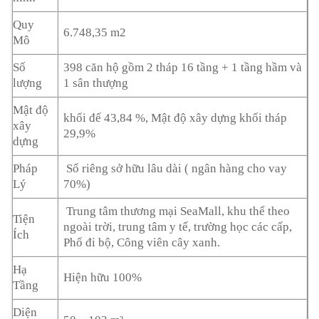
Quy
6.748,35 m2
Mô
Số
398 căn hộ gồm 2 tháp 16 tầng + 1 tầng hầm và
lượng
1 sân thượng
Mật độ
khối đế 43,84 %, Mật độ xây dựng khối tháp
xây
29,9%
dựng
Pháp
Sổ riêng sở hữu lâu dài ( ngân hàng cho vay
Lý
70%)
Trung tâm thương mại SeaMall, khu thể theo
Tiện
ngoài trời, trung tâm y tế, trường học các cấp,
Ích
Phố đi bộ, Công viên cây xanh.
Hạ
Hiện hữu 100%
Tầng
Diện