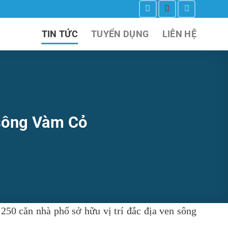
TIN TỨC
TUYỂN DỤNG
LIÊN HỆ
 sông Vàm Cỏ
50 căn nhà phố sở hữu vị trí đắc địa ven sông