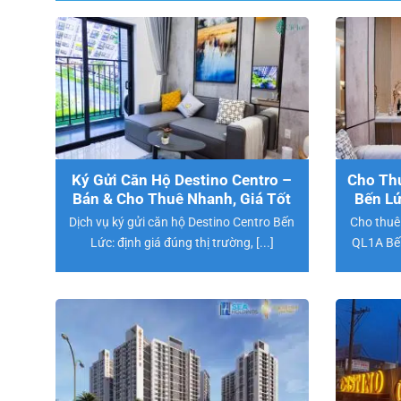
Ký Gửi Căn Hộ Destino Centro –
Cho Thu
Bán & Cho Thuê Nhanh, Giá Tốt
Bến Lứ
Dịch vụ ký gửi căn hộ Destino Centro Bến
Cho thuê
Lức: định giá đúng thị trường, [...]
QL1A Bến 