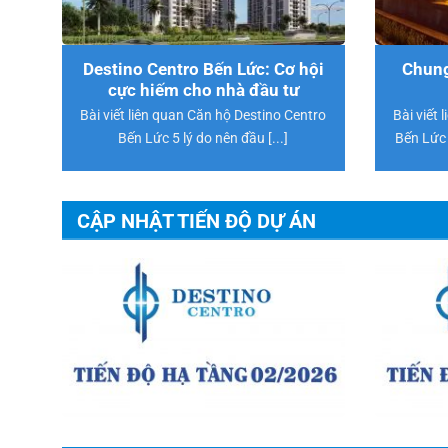
Destino Centro Bến Lức: Cơ hội
Chung
cực hiếm cho nhà đầu tư
Bài viết liên quan Căn hộ Destino Centro
Bài viết
Bến Lức 5 lý do nên đầu [...]
Bến Lức 
CẬP NHẬT TIẾN ĐỘ DỰ ÁN