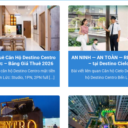
ê Căn Hộ Destino Centro
AN NINH — AN TOÀN — R
c – Bảng Giá Thuê 2026
– tại Destino Ciel
 căn hộ Destino Centro mặt tiền
Bài viết liên quan Căn hộ Cielo 
Lức: Studio, 1PN, 2PN full [...]
hộ Destino Centro Bến 