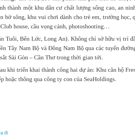
nh thành một khu dân cư chất lượng sống cao, an ninh 
n bờ sông, khu vui chơi dành cho trẻ em, trường học, q
, Club house, cầu vọng cảnh, photoshooting…
ăn Tuôi, Bến Lức, Long An). Không chỉ sở hữu vị trí 
miền Tây Nam Bộ và Đông Nam Bộ qua các tuyến đườn
ắt Sài Gòn – Cần Thơ trong thời gian tới.
 sau khi triển khai thành công hai dự án: Khu căn hộ 
ếp hoặc thông qua công ty con của SeaHoldings.
a đì