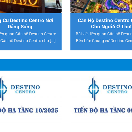
 Cư Destino Centro Nơi
Căn Hộ Destino Centro 
Đáng Sống
Cho Người Ở Thự
 liên quan Căn hộ Destino Centro
Bài viết liên quan Căn hộ Desti
Căn hộ Destino Centro cho [...]
Bến Lức Chung cư Destino Centr