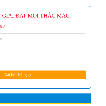
 GIẢI ĐÁP MỌI THẮC MẮC
g )