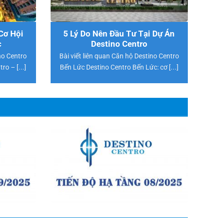
Cơ Hội
5 Lý Do Nên Đầu Tư Tại Dự Án
c
Destino Centro
no Centro
Bài viết liên quan Căn hộ Destino Centro
o – [...]
Bến Lức Destino Centro Bến Lức: cơ [...]