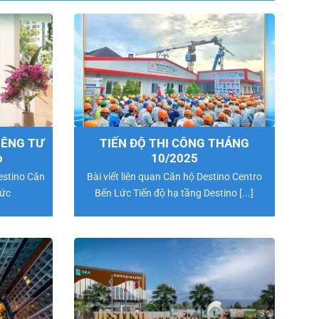
IÊNG TƯ
TIẾN ĐỘ THI CÔNG THÁNG
o
10/2025
Destino Căn
Bài viết liên quan Căn hộ Destino Centro
Lức
Bến Lức Tiến độ hạ tầng Destino [...]